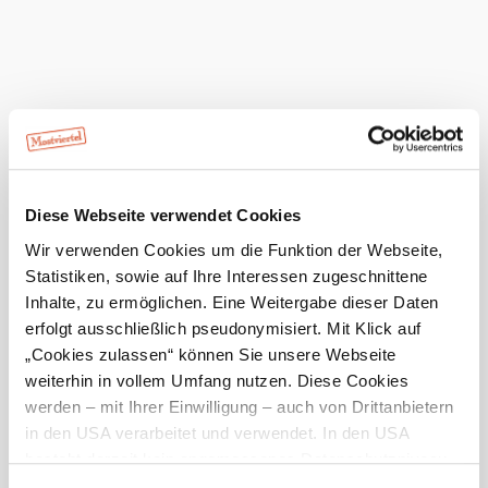
Gästehaus
Speiser
anfragen
mehr anzeigen
Diese Webseite verwendet Cookies
Wir verwenden Cookies um die Funktion der Webseite,
Umgebung erkunden
Statistiken, sowie auf Ihre Interessen zugeschnittene
Inhalte, zu ermöglichen. Eine Weitergabe dieser Daten
Ausflugsziele, Hotels, Touren und mehr
erfolgt ausschließlich pseudonymisiert. Mit Klick auf
Suchradius
10 km
20 km
„Cookies zulassen“ können Sie unsere Webseite
weiterhin in vollem Umfang nutzen. Diese Cookies
null
werden – mit Ihrer Einwilligung – auch von Drittanbietern
in den USA verarbeitet und verwendet. In den USA
besteht derzeit kein angemessenes Datenschutzniveau,
und es ist nicht ausgeschlossen, dass staatliche