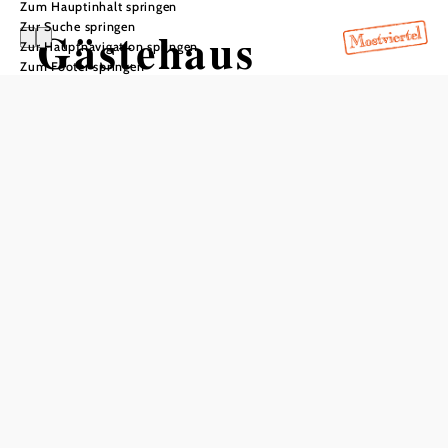
Zum Hauptinhalt springen
Zur Suche springen
Gästehaus
Zur Hauptnavigation springen
Zum Footer springen
Speiser
In Merkliste speichern
Ausstattung
Aufenthaltsraum
Serviceangebote
Parkplatz
Haustiere erlaubt