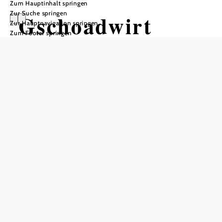
Zum Hauptinhalt springen
Zur Suche springen
Gschoadwirt
Zur Hauptnavigation springen
Zum Footer springen
Anfrage übermitteln
In Merkliste speichern
Der gemütliche Gasthof Gschoadwirt liegt direkt am
Wiener Wallfahrerweg
sowie am
Traisental-Radweg
und
bietet mit seinen 11
neu renovierten Zimmern im modernen
mit Dusche/WC, WLAN und TV einen
Landhausstil
erholsamen Urlaub abseits der Massen.
Im Winter kann man sich auf der
direkt am Haus gelegenen