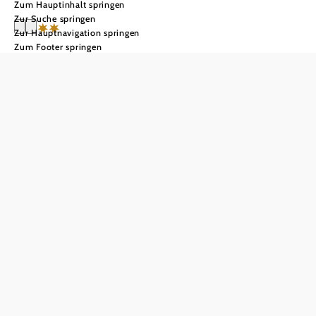
Zum Hauptinhalt springen
Zur Suche springen
Zur Hauptnavigation springen
Zum Footer springen
Landhotel
Restaurant
Zellerhof
In Merkliste speichern
Aufenthalt im Landhotel Zellerhof
Im Herzen von Lunz am See, nur wenige Gehminuten