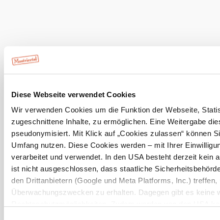
Kartenmaterial
mehr erfahren
Landhotel
Diese Webseite verwendet Cookies
Restaurant
Wir verwenden Cookies um die Funktion der Webseite, Statist
Zellerhof
zugeschnittene Inhalte, zu ermöglichen. Eine Weitergabe dies
anfragen
pseudonymisiert. Mit Klick auf „Cookies zulassen“ können Si
Umfang nutzen. Diese Cookies werden – mit Ihrer Einwilligun
verarbeitet und verwendet. In den USA besteht derzeit kei
ist nicht ausgeschlossen, dass staatliche Sicherheitsbehö
mehr anzeigen
den Drittanbietern (Google und Meta Platforms, Inc.) treffen,
Überwachungszwecken zu erhalten. Dagegen gibt es keine 
Rechtsschutzmöglichkeiten. Zudem werden von den USA kein
Umgebung erkunden
personenbezogener Daten gewährt. Wir leiten nur Ihre IP-Ad