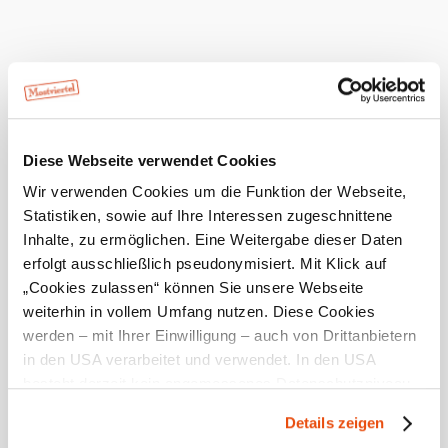
anfragen
mehr anzeigen
Diese Webseite verwendet Cookies
Umgebung erkunden
Wir verwenden Cookies um die Funktion der Webseite,
Statistiken, sowie auf Ihre Interessen zugeschnittene
Ausflugsziele, Hotels, Touren und mehr
Inhalte, zu ermöglichen. Eine Weitergabe dieser Daten
Suchradius
erfolgt ausschließlich pseudonymisiert. Mit Klick auf
10 km
20 km
„Cookies zulassen“ können Sie unsere Webseite
weiterhin in vollem Umfang nutzen. Diese Cookies
werden – mit Ihrer Einwilligung – auch von Drittanbietern
in den USA verarbeitet und verwendet. In den USA
besteht derzeit kein angemessenes Datenschutzniveau,
und es ist nicht ausgeschlossen, dass staatliche
Details zeigen
Mostviertel Tourismus Urlaubsservice
Sicherheitsbehörden entsprechende Anordnungen
Haben Sie Fragen? Wir helfen Ihnen gerne weiter.