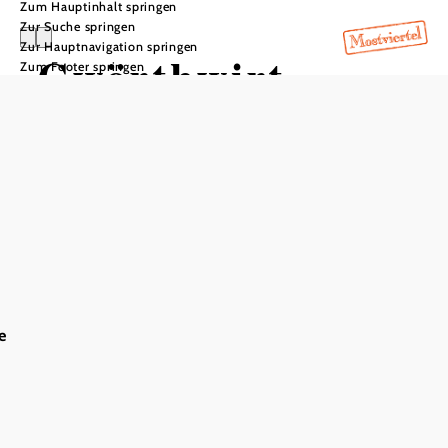
Zum Hauptinhalt springen
Zur Suche springen
Zur Hauptnavigation springen
Gwörthwirt
Zum Footer springen
In Merkliste speichern
Ausstattung
Terrasse/Gastgarten
Indoor-Spielbereich
e
Serviceangebote
Parkplatz
Gwörthwirt