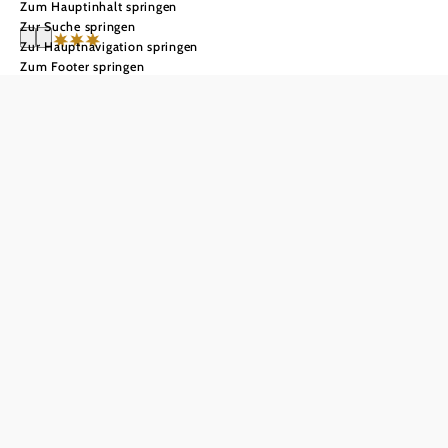
Zum Hauptinhalt springen
Zur Suche springen
Zur Hauptnavigation springen
Zum Footer springen
JoSchi Sporthaus
Hochkar
Anfrage übermitteln
In Merkliste speichern
Unser top ausgestattetes 4-Sterne Hotel punktet mit einer
einzigartigen Lage direkt an der Skipiste. Inmitten vom