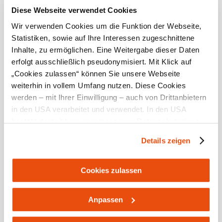
null
Diese Webseite verwendet Cookies
Wir verwenden Cookies um die Funktion der Webseite,
Statistiken, sowie auf Ihre Interessen zugeschnittene
Inhalte, zu ermöglichen. Eine Weitergabe dieser Daten
erfolgt ausschließlich pseudonymisiert. Mit Klick auf
Mostviertel Tourismus Urlaubsservice
„Cookies zulassen“ können Sie unsere Webseite
Haben Sie Fragen? Wir helfen Ihnen gerne weiter.
weiterhin in vollem Umfang nutzen. Diese Cookies
+43 7482 20444
werden – mit Ihrer Einwilligung – auch von Drittanbietern
info@mostviertel.at
in den USA verarbeitet und verwendet. In den USA
Öffnungszeiten und Kontakt
besteht derzeit kein angemessenes Datenschutzniveau,
Zu den Urlaubsangeboten
und es ist nicht ausgeschlossen, dass staatliche
Details zeigen
Sicherheitsbehörden entsprechende Anordnungen
Newsletter abonnieren
Prospekte bestellen
gegenüber den Drittanbietern (Google und Meta
Platforms, Inc.) treffen, um Zugriff zu Daten zu Kontroll-
Cookies zulassen
Gutscheine kaufen
und Überwachungszwecken zu erhalten. Dagegen gibt es
keine wirksamen Rechtsbehelfe und
Anpassen
Rechtsschutzmöglichkeiten. Zudem werden von den
Webcams
Kontakt
B2B-Partner
Schullandwochen
Gruppenreisen
Presse
Offene Stellen
Team
USA keine geeigneten Garantien für den Schutz