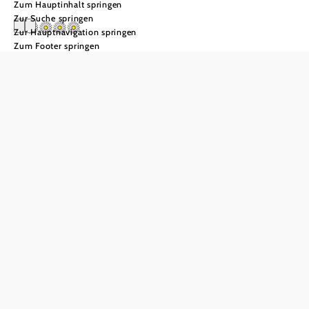
Zum Hauptinhalt springen
Zur Suche springen
Zur Hauptnavigation springen
Zum Footer springen
Schönlehenhof
Anfrage übermitteln
In Merkliste speichern
Der Schönlehenhof ist ein familiär geführter Bauernhof im
Mostviertel und eignet sich für einen Urlaub am Bauernhof
mit Pferden in ruhiger, ländlicher Umgebung.