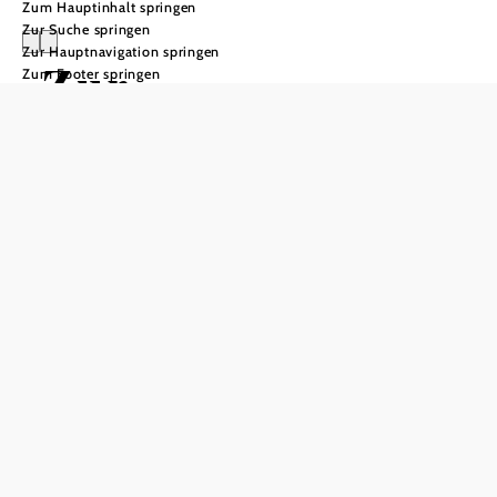
Zum Hauptinhalt springen
Zur Suche springen
Zur Hauptnavigation springen
Zur
Zum Footer springen
Selbstversorgung
im Steinschaler
Dörfl
Anfrage übermitteln