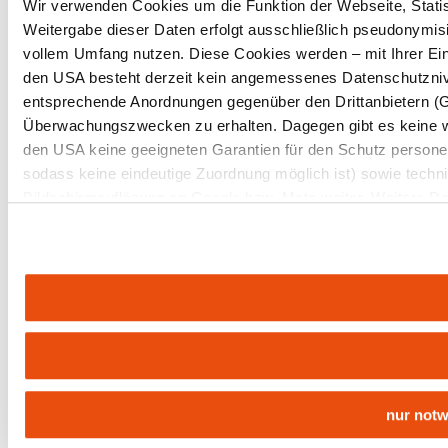
Wir verwenden Cookies um die Funktion der Webseite, Statist
Weitergabe dieser Daten erfolgt ausschließlich pseudonymisi
vollem Umfang nutzen. Diese Cookies werden – mit Ihrer Einw
den USA besteht derzeit kein angemessenes Datenschutznive
entsprechende Anordnungen gegenüber den Drittanbietern (Goo
Überwachungszwecken zu erhalten. Dagegen gibt es keine 
den USA keine geeigneten Garantien für den Schutz personen
sodass keine eindeutige Zuordnung möglich ist) sowie techni
Bildschirmauflösung an Google bzw. Meta weiter. Weitere Det
in unserer
Datenschutzerklärung
.
nur not