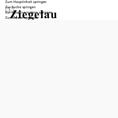
Zum Hauptinhalt springen
Zur Suche springen
Ziegelau
Zur Hauptnavigation springen
Zum Footer springen
Anfrage übermitteln
In Merkliste speichern
Willkommen am Ferienhof- ZIEGELAU!
Ein herzliches Grüß Gott aus dem Ybbstal inmitten der
Voralpen.
Unser Bauernhof liegt auf einem Hochplateou ca. 1,5km
von der Ortsmitte entfernt. Es erwartet Sie ein Ferienhaus
mit 3 Ferienwohnungen. Ein gemütlicher Aufenthaltsraum
sowie große Terasse mit selbstgewegten Hängematten