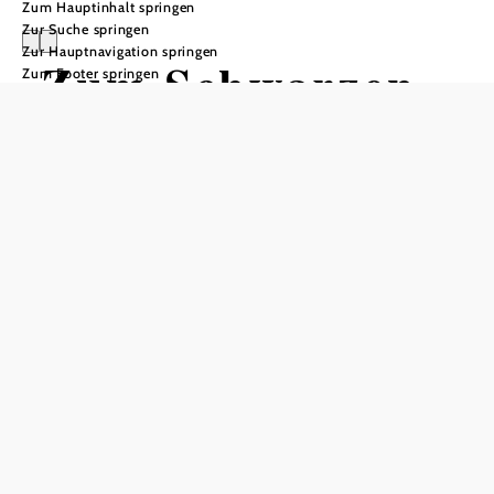
Zum Hauptinhalt springen
Zur Suche springen
Zur Hauptnavigation springen
Zum Schwarzen
Zum Footer springen
Rössl
Anfrage übermitteln
In Merkliste speichern
Tradition, Gastfreundschaft und bodenständige Küche
werden in diesem Haus seit Jahrhunderten gepflegt.
Hausherr Andreas hat für seine Gäste eine moderne