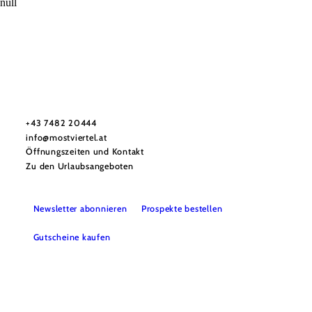
null
Mostviertel Tourismus Urlaubsservice
Haben Sie Fragen? Wir helfen Ihnen gerne weiter.
+43 7482 20444
info@mostviertel.at
Öffnungszeiten und Kontakt
Zu den Urlaubsangeboten
Newsletter abonnieren
Prospekte bestellen
Gutscheine kaufen
Webcams
Kontakt
B2B-Partner
Schullandwochen
Gruppenreisen
Presse
Offene Stellen
Team
LEADER
Datenschutz
Barrierefreiheit
Haftungsausschluss