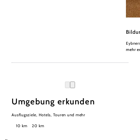
Bildung
Bildu
Eybners
mehr e
Umgebung erkunden
Ausflugsziele, Hotels, Touren und mehr
Suchradius
10 km
20 km