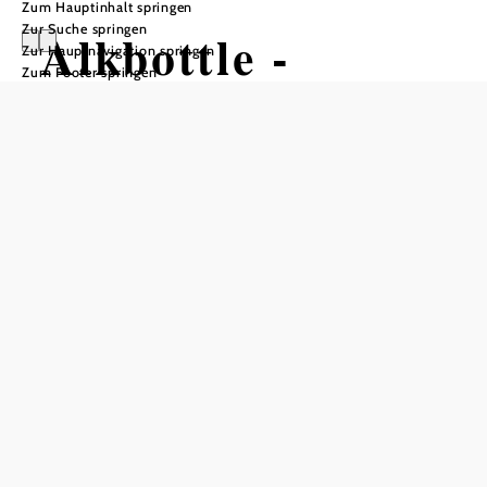
Zum Hauptinhalt springen
Zur Suche springen
Alkbottle -
Zur Hauptnavigation springen
Zum Footer springen
Biernachten 2026
Freiraum St. Pölten, 3100 St. Pölten