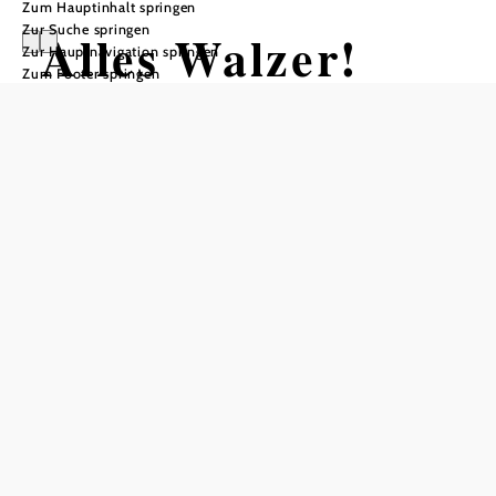
Zum Hauptinhalt springen
Zur Suche springen
Alles Walzer!
Zur Hauptnavigation springen
Zum Footer springen
Ein vergnügliches Neujahrskonzert
für Familien
Festspielhaus St. Pölten, 3100 St. Pölten