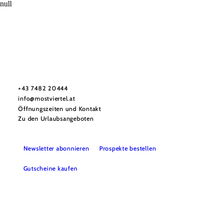
null
Mostviertel Tourismus Urlaubsservice
Haben Sie Fragen? Wir helfen Ihnen gerne weiter.
+43 7482 20444
info@mostviertel.at
Öffnungszeiten und Kontakt
Zu den Urlaubsangeboten
Newsletter abonnieren
Prospekte bestellen
Gutscheine kaufen
Webcams
Kontakt
B2B-Partner
Schullandwochen
Gruppenreisen
Presse
Offene Stellen
Team
LEADER
Datenschutz
Barrierefreiheit
Haftungsausschluss