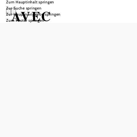
Zum Hauptinhalt springen
Zur Suche springen
AVEC
Zur Hauptnavigation springen
Zum Footer springen
The Theatre Tour
Pölz-Halle, 3300 Amstetten