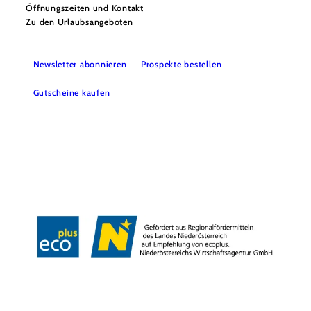
Öffnungszeiten und Kontakt
Zu den Urlaubsangeboten
Newsletter abonnieren
Prospekte bestellen
Gutscheine kaufen
Webcams
Kontakt
B2B-Partner
Schullandwochen
Gruppenreisen
Presse
Offene Stellen
Team
LEADER
Datenschutz
Barrierefreiheit
Haftungsausschluss
Impressum
Copyright © Mostviertel Tourismus GmbH