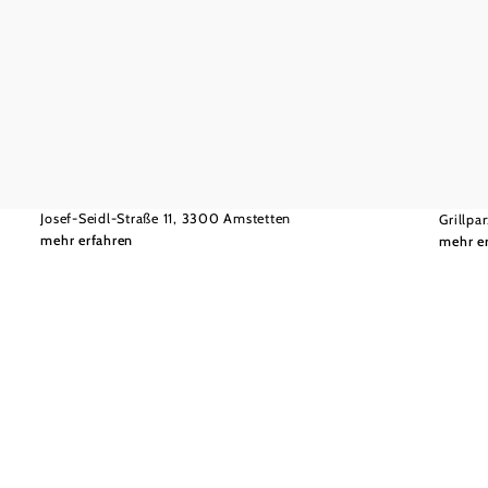
©
Bäckerei Riesenhuber
Bäcker
Cafe | Bäckerei | Konditorei RIESENHUBER
im Billa Plus Amstetten
Danec
Josef-Seidl-Straße 11, 3300 Amstetten
Grillpa
mehr erfahren
mehr e