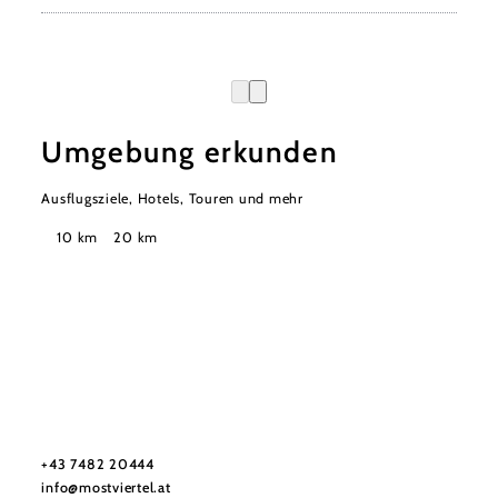
Umgebung erkunden
Ausflugsziele, Hotels, Touren und mehr
Suchradius
10 km
20 km
Mostviertel Tourismus Urlaubsservice
Haben Sie Fragen? Wir helfen Ihnen gerne weiter.
+43 7482 20444
info@mostviertel.at