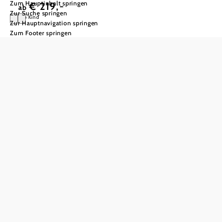
Zum Hauptinhalt springen
€ 219,-
ab
Zur Suche springen
pro Kind
Zur Hauptnavigation springen
Zum Footer springen
Für Schulen:
Vom
Backerlebnis zu
tierischen
Abenteuern
Schullandwochen im Mostviertel