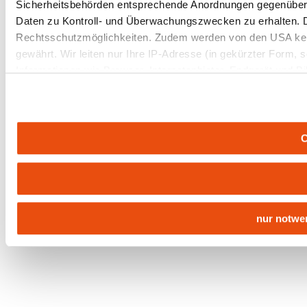
Sicherheitsbehörden entsprechende Anordnungen gegenüber de
Daten zu Kontroll- und Überwachungszwecken zu erhalten. 
Rechtsschutzmöglichkeiten. Zudem werden von den USA kei
gewährt. Wir leiten nur Ihre IP-Adresse (in gekürzter Form,
Informationen wie Browser, Internetanbieter, Endgerät und B
Cookies und einer möglichen späteren Deaktivierung finden 
C
nur notwe