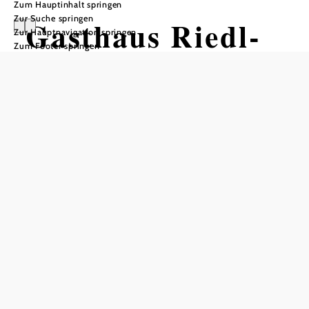
Zum Hauptinhalt springen
Zur Suche springen
Gasthaus Riedl-
Zur Hauptnavigation springen
Zum Footer springen
Schöner
Öffnungszeiten
vom 01.01. bis zum 31.12.
Montag
09:00 - 14:00 Uhr
17:00 - 23:00 Uhr
Donnerstag
09:00 - 14:00 Uhr
17:00 - 23:00 Uhr
Freitag
09:00 - 14:00 Uhr
17:00 - 23:00 Uhr
Samstag
09:00 - 23:00 Uhr
Sonntag
08:30 - 15:00 Uhr