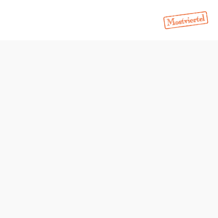
Öffnungszeiten
Tisch telefonisch reservieren
Montag, Dienstag 9:30-21:00
Öffnungszeiten Küche
11:30-14:00 & Abends Jausenkarte / kalte Speisen