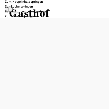
Zum Hauptinhalt springen
Zur Suche springen
Gasthof
Zur Hauptnavigation springen
Zum Footer springen
Kirchenwirt
Anfrage übermitteln
In Merkliste speichern
Der Gasthof Marchhart in Gerolding bietet Ihnen einen
Garten, eine Terrasse, kostenfreies WLAN und Bergblick.
Die Unterkunft befindet sich 10 km von Melk entfernt und
bietet kostenfreie Privatparkplätze. Sat-TV ist ebenfalls
vorhanden. Ein kontinentales Frühstück wird täglich in der