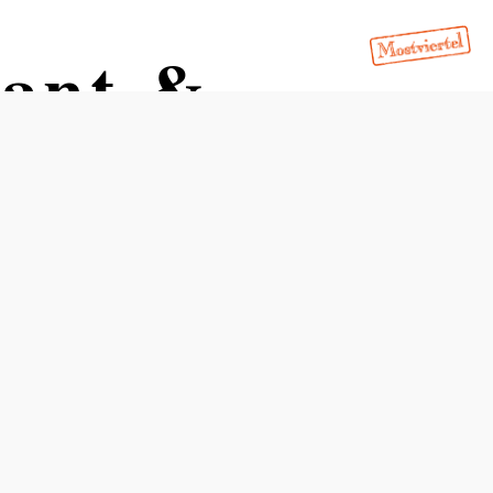
rant &
Öffnungszeiten
vom 01.07. bis zum 30.06.
Donnerstag
17:00 - 21:00 Uhr
Freitag
17:00 - 21:00 Uhr
Samstag
17:00 - 21:00 Uhr
Sonntag
12:00 - 21:00 Uhr