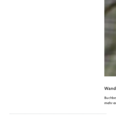
zVg
Wande
Buchbe
mehr e