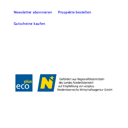
Newsletter abonnieren
Prospekte bestellen
Gutscheine kaufen
Webcams
Kontakt
B2B-Partner
Schullandwochen
Gruppenreisen
Presse
Offene Stellen
Team
LEADER
Datenschutz
Barrierefreiheit
Haftungsausschluss
Impressum
Copyright © Mostviertel Tourismus GmbH