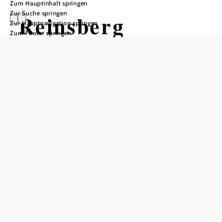
Zum Hauptinhalt springen
Zur Suche springen
Reinsberg
Zur Hauptnavigation springen
Zum Footer springen
Öffnungszeiten
Mo., Di., Mi. und Fr.8.00 - 12.00 Uhr, Di. 13:30 - 16:00
Uhr
In Merkliste speichern
Im Kulturdorf Reinsberg steht Gemächlichkeit,
Entspannung und Ruhe im Mittelpunkt. Auf rund 480 m
Seehöhe zwischen Scheibbs und Gresten gelegen,
präsentiert sich Reinsberg als ideales Feriendorf fernab des