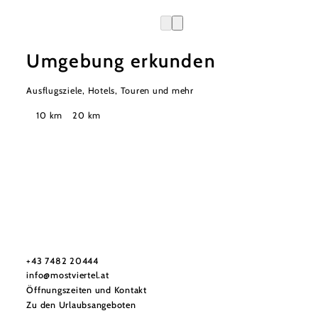
Umgebung erkunden
Ausflugsziele, Hotels, Touren und mehr
Suchradius
10 km
20 km
Mostviertel Tourismus Urlaubsservice
Haben Sie Fragen? Wir helfen Ihnen gerne weiter.
+43 7482 20444
info@mostviertel.at
Öffnungszeiten und Kontakt
Zu den Urlaubsangeboten