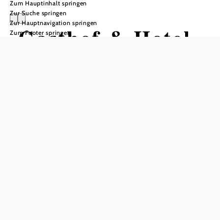
Zum Hauptinhalt springen
Zur Suche springen
Zur Hauptnavigation springen
Gasthof & Hotel
Zum Footer springen
Pillgrab
Anfrage übermitteln
In Merkliste speichern
Eine naturnahe, bodenständige Küche und das Wohl der
Gäste ist das Wichtigste für Heidi und Hans Pillgrab. In
ihrem Gasthof wird saisonal gekocht und auf