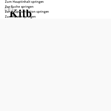
Zum Hauptinhalt springen
Zur Suche springen
Kilb
Zur Hauptnavigation springen
Zum Footer springen
Öffnungszeiten
Montag: 8:00 bis 12:00 Uhr und 14:00 bis 18:00 Uhr
Freitag: 8:00 bis 12:00 Uhr
In Merkliste speichern
Die Marktgemeinde Kilb im Bezirk Melk liegt beschaulich
eingebettet im Mostviertler Hügelland am Ursprung der
Sierning. Zum Gemeindegebiet zählen neben Kilb selbst
die Orte Hauersdorf, Heinrichsberg, Kettenreith,
Rametzberg, Teufelsdorf und Umbach. Mit vielen