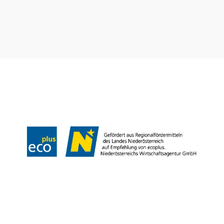
Newsletter abonnieren
Prospekte bestellen
Gutscheine kaufen
Webcams
Kontakt
B2B-Partner
Schullandwochen
Gruppenreisen
Presse
Offene Stellen
Team
LEADER
Datenschutz
Barrierefreiheit
Haftungsausschluss
Impressum
Copyright © Mostviertel Tourismus GmbH