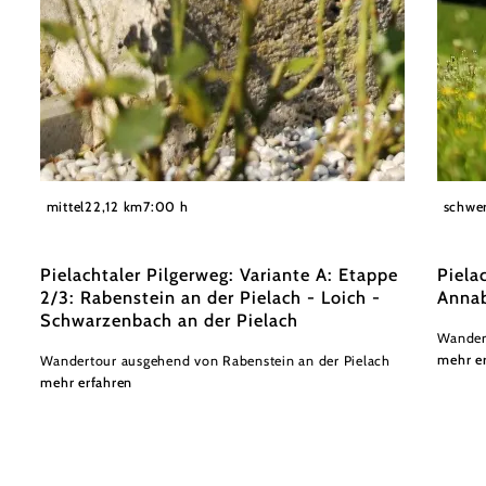
©
weinfranz.at
weinfra
mittel
22,12 km
7:00 h
schwe
Pielachtaler Pilgerweg: Variante A: Etappe
Piela
2/3: Rabenstein an der Pielach - Loich -
Anna
Schwarzenbach an der Pielach
Wander
mehr e
Wandertour ausgehend von Rabenstein an der Pielach
mehr erfahren