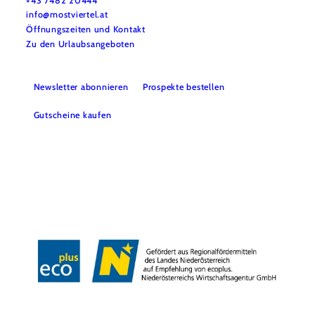
+43 7482 20444
info@mostviertel.at
Öffnungszeiten und Kontakt
Zu den Urlaubsangeboten
Newsletter abonnieren
Prospekte bestellen
Gutscheine kaufen
Webcams
Kontakt
B2B-Partner
Schullandwochen
Gruppenreisen
Presse
Offene Stellen
Team
LEADER
Datenschutz
Barrierefreiheit
Haftungsausschluss
Impressum