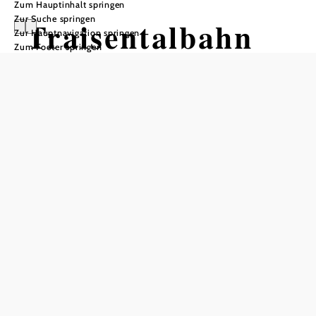
Zum Hauptinhalt springen
Zur Suche springen
Traisentalbahn
Zur Hauptnavigation springen
Zum Footer springen
(St. Pölten -
Hainfeld)
Tour ausgehend von Sankt Pölten
Hbf
Distanz: 31,34 km
Dauer: 0:50 h
Aufstieg: 146 Hm
In Merkliste speichern